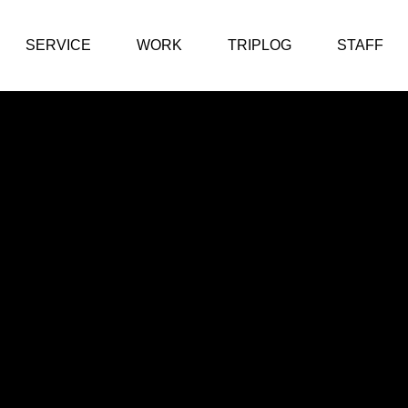
SERVICE
WORK
TRIPLOG
STAFF
TRIPLOG
TRI
【福山市内海町】王
【呉市
城切石山展望台の絶
奇跡の
景