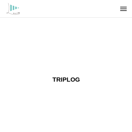
IPLOG
TRIPLOG
TRIPLOG
TRIPLOG
TRIPLOG
【福
【呉
【福
【呉
山市
市倉
山市
市倉
内海
橋
内海
橋
TRIPLOG
町】
島】
町】
島】
王城
火山
王城
火山
切石
奇跡
切石
奇跡
山展
の天
山展
の天
望台
気
望台
気
の絶
の絶
景
景