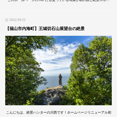
ト！倉橋島の火山です！最近倉橋ってアツいスポットなのですよね。
人もいいし、食べ物もおいしいし、マリンアクティビティが盛んだ
2022.09.22
し、オシャレなゲストハウスがめっちゃできてるし！倉橋ってこんな
オシャな島だっけ？と感じています。今日は、
【福山市内海町】王城切石山展望台の絶景
こんにちは、絶景ハンターの川西です！ホームページリニューアル初